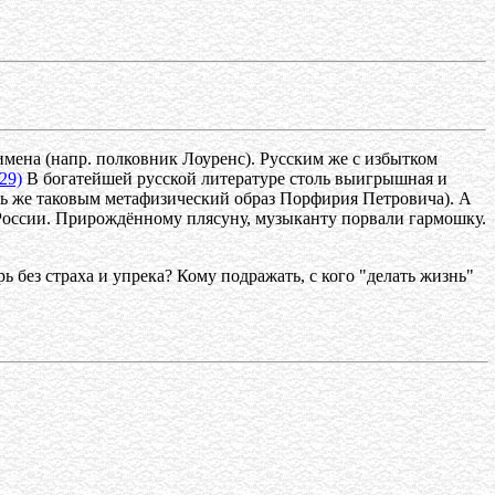
имена (напр. полковник Лоуренс). Русским же с избытком
29)
В богатейшей русской литературе столь выигрышная и
ать же таковым метафизический образ Порфирия Петровича). А
России. Прирождённому плясуну, музыканту порвали гармошку.
 без страха и упрека? Кому подражать, с кого "делать жизнь"