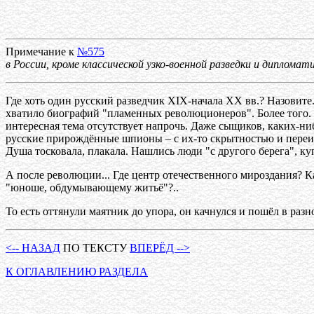
Примечание к
№575
в России, кроме классической узко-военной разведки и дипломати
Где хоть один русский разведчик ХIХ-начала ХХ вв.? Назовите
хватило биографий "пламенных революционеров". Более того.
интересная тема отсутствует напрочь. Даже сыщиков, каких-н
русские прирождённые шпионы – с их-то скрытностью и переи
Душа тосковала, плакала. Нашлись люди "с другого берега", ку
А после революции... Где центр отечественного мироздания? Ка
"юноше, обдумывающему житьё"?..
То есть оттянули маятник до упора, он качнулся и пошёл в разно
<-- НАЗАД
ПО ТЕКСТУ
ВПЕРЁД -->
К ОГЛАВЛЕНИЮ РАЗДЕЛА