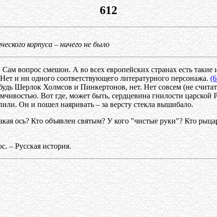
612
ческого корпуса – ничего не было
. Сам вопрос смешон. А во всех европейских странах есть такие 
 Нет и ни одного соответствующего литературного персонажа.
(6
ибудь Шерлок Холмсов и Пинкертонов, нет. Нет совсем (не счит
мчивостью. Вот где, может быть, сердцевина гнилости царской 
пили. Он и пошел наяривать – за версту стекла вышибало.
кая ось? Кто объявлен святым? У кого "чистые руки"? Кто рыцарь
с. – Русская история.