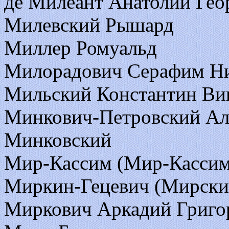
де Милеант Анатолий Гео
Милевский Рышард
Миллер Ромуальд
Милорадович Серафим Ни
Мильский Константин Ви
Минкович-Петровский Ал
Минковский
Мир-Кассим (Мир-Кассим
Миркин-Гецевич (Мирский
Миркович Аркадий Григо