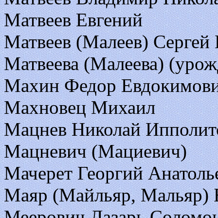
Матвеев Евгений
Матвеев (Малеев) Сергей
Матвеева (Малеева) (урож
Махин Федор Евдокимов
Махновец Михаил
Мацнев Николай Ипполит
Мацневич (Мациевич)
Мачерет Георгий Анатоль
Маяр (Майльяр, Мальяр) 
Меерович Лазарь Соломо