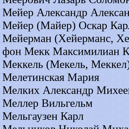
Мейер Александр Алекса
Мейер (Майер) Оскар Кар
Мейерман (Хейерманс, Х
фон Мекк Максимилиан К
Меккель (Мекель, Меккел
Мелетинская Мария
Мелких Александр Михее
Меллер Вильгельм
Мельгаузен Карл
Мельников Николай Миха