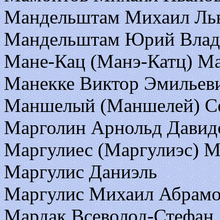
Мандельштам Михаил Ль
Мандельштам Юрий Влад
Мане-Кац (Манэ-Катц) Ма
Манекке Виктор Эмильев
Маншелый (Маншелей) Се
Марголин Арнольд Давид
Маргулиес (Маргулиэс) М
Маргулис Даниэль
Маргулис Михаил Абрам
Мардак Всеволод-Стефан