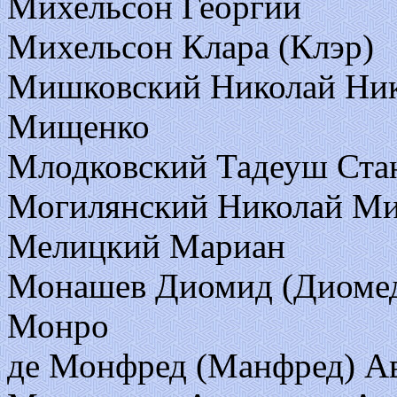
Михельсон Георгий
Михельсон Клара (Клэр)
Мишковский Николай Ник
Мищенко
Млодковский Тадеуш Ста
Могилянский Николай Ми
Мелицкий Мариан
Монашев Диомид (Диоме
Монро
де Монфред (Манфред) А