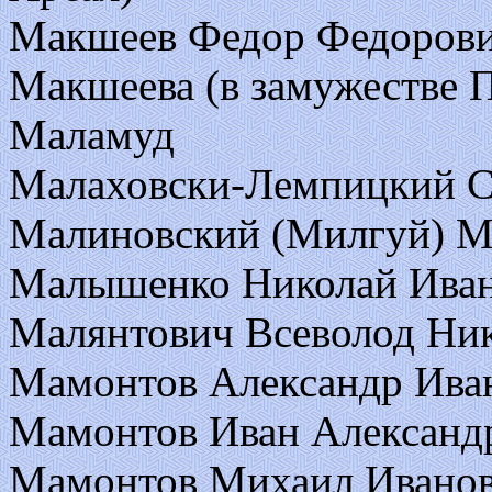
Макшеев Федор Федоров
Макшеева (в замужестве 
Маламуд
Малаховски-Лемпицкий С
Малиновский (Милгуй) М
Малышенко Николай Ива
Малянтович Всеволод Ни
Мамонтов Александр Ива
Мамонтов Иван Александ
Мамонтов Михаил Ивано