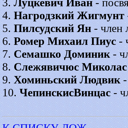
3.
Луцкевич Иван
- посв
4.
Нагродзкий Жигмунт
5.
Пилсудский Ян
- член 
6.
Ромер Михаил Пиус
- 
7.
Семашко Доминик
- ч
8.
Слежявичюс Микола
9.
Хоминьский Людвик
-
10.
ЧепинскисВинцас
- ч
К СПИСКУ ЛОЖ