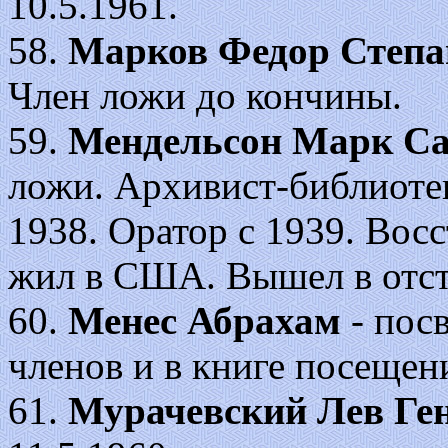
10.5.1961.
58.
Марков Федор Степа
Член ложи до кончины.
59.
Мендельсон Марк С
ложи. Архивист-библиотек
1938. Оратор с 1939. Восс
жил в США. Вышел в отста
60.
Менес Абрахам
- посв
членов и в книге посещени
61.
Мурачевский Лев Ге