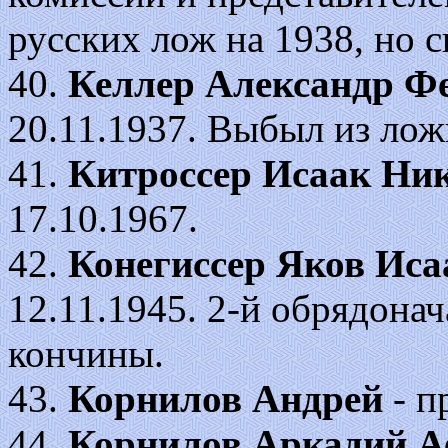
русских лож на 1938, но с
40.
Келлер Александр Ф
20.11.1937. Выбыл из лож
41.
Китроссер Исаак Ни
17.10.1967.
42.
Конегиссер Яков Иса
12.11.1945. 2-й обрядона
кончины.
43.
Корнилов Андрей
- п
44.
Корнилов Аркадий А