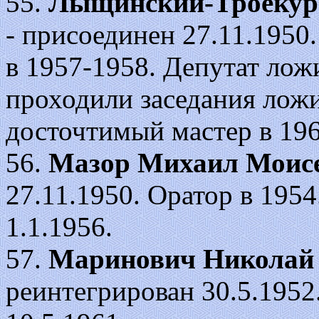
55.
Лыщинский-Троекур
- присоединен 27.11.1950
в 1957-1958. Депутат ложи
проходили заседания лож
досточтимый мастер в 196
56.
Мазор Михаил Моис
27.11.1950. Оратор в 195
1.1.1956.
57.
Маринович Николай 
реинтегрирован 30.5.1952