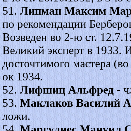
51.
Липман Максим Мар
по рекомендации Берберов
Возведен во 2-ю ст. 12.7.19
Великий эксперт в 1933. 
досточтимого мастера (во
ок 1934.
52.
Лифшиц Альфред
- ч
53.
Маклаков Василий А
ложи.
54.
Маргулиес Мануил С