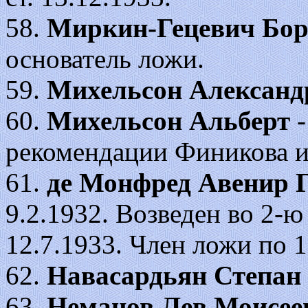
58.
Миркин-Гецевич Бор
основатель ложи.
59.
Михельсон Александ
60.
Михельсон Альберт
-
рекомендации Финикова и
61.
де Монфред Авенир 
9.2.1932. Возведен во 2-ю с
12.7.1933. Член ложи по 1
62.
Навасардьян Степан
63.
Неманов Лев Моисее