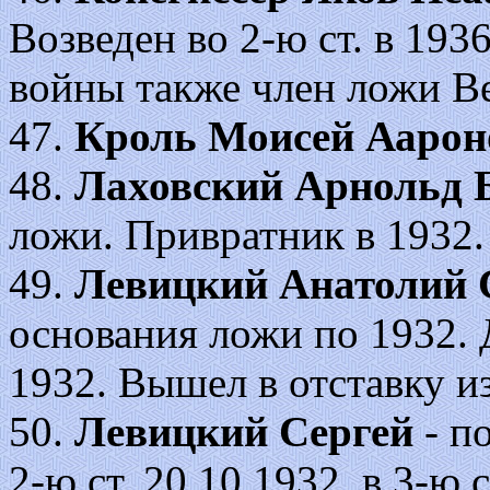
Возведен во 2-ю ст. в 1936
войны также член ложи В
47.
Кроль Моисей Аарон
48.
Лаховский Арнольд 
ложи. Привратник в 1932.
49.
Левицкий Анатолий 
основания ложи по 1932. 
1932. Вышел в отставку и
50.
Левицкий Сергей
- п
2-ю ст. 20.10.1932, в 3-ю с