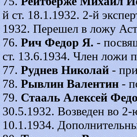
75.
Рейтберже Михаил И
й ст. 18.1.1932. 2-й экспе
1932. Перешел в ложу Астр
76.
Рич Федор
Я.
- посвя
ст. 13.6.1934. Член ложи 
77.
Руднев Николай
- при
78.
Рывлин Валентин
- 
79.
Стааль Алексей Фед
30.5.1932. Возведен во 2-ю 
10.1.1934. Дополнительны