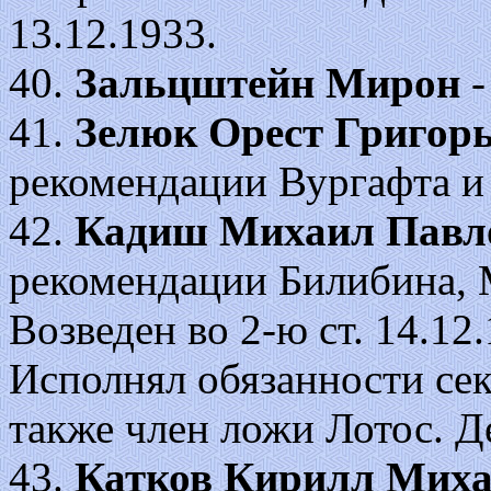
13.12.1933.
40.
Зальцштейн Мирон
-
41.
Зелюк Орест
Григор
рекомендации Вургафта и
42.
Кадиш Михаил Павл
рекомендации Билибина, 
Возведен во 2-ю ст. 14.12.1
Исполнял обязанности сек
также член ложи Лотос. Д
43.
Катков Кирилл Мих