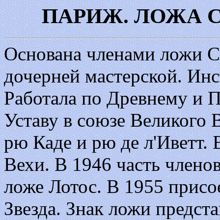
ПАРИЖ. ЛОЖА 
Основана членами ложи Се
дочерней мастерской. Инс
Работала по Древнему и
Уставу в союзе Великого 
рю Каде и рю де л'Иветт.
Вехи. В 1946 часть члено
ложе Лотос. В 1955 присо
Звезда. Знак ложи предста