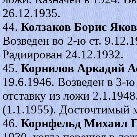
26.12.1935.
44.
Колзаков Борис Яко
Возведен во 2-ю ст. 9.12.19
Радиирован 24.12.1932.
45.
Корнилов Аркадий А
19.6.1946. Возведен в 3-ю
отставку из ложи 2.1.194
(1.1.1955). Досточтимый м
46.
Корнфельд Михаил 
1930, когда перешел в ло