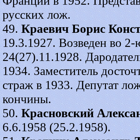
Франции в 1952. Предста
русских лож.
49.
Краевич Борис Конс
19.3.1927. Возведен во 2-ю 
24(27).11.1928. Дародател
1934. Заместитель досточт
страж в 1933. Депутат ло
кончины.
50.
Красновский Алекса
6.6.1958 (25.2.1958).