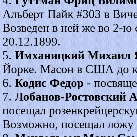
4.
Гуттман Фриц Вилим
Альберт Пайк #303 в Виче
Возведен в ней же во 2-ю ст
20.12.1899.
5.
Имханицкий Михаил 
Йорке. Масон в США до 
6.
Кодис Федор
- посвяще
7.
Лобанов-Ростовский 
посещал розенкрейцерску
Возможно, посещал ложу 