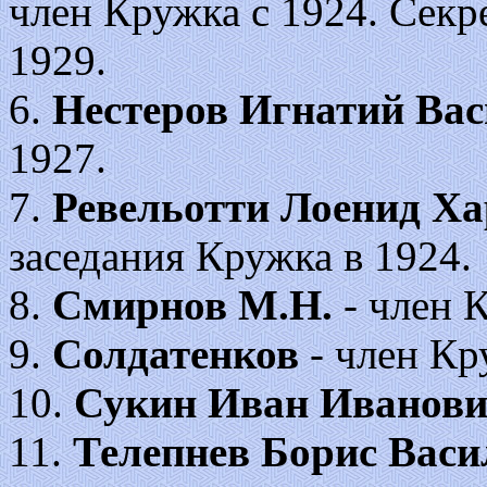
член Кружка с 1924. Секре
1929.
6.
Нестеров Игнатий Ва
1927.
7.
Ревельотти Лоенид Х
заседания Кружка в 1924.
8.
Смирнов
М.Н.
- член 
9.
Солдатенков
- член Кр
10.
Сукин Иван Иванов
11.
Телепнев Борис Васи