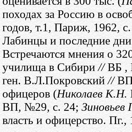
оценивается в 300 тыс. (
Па
походах за Россию в осво
годов
,
т.1
,
Париж
,
1962
,
с.
Лабинцы и последние дни
Встречаются мнения о 320
училища в Сибири
//
ВБ
,
ген. В.Л.Покровский
//
В
офицеров (
Николаев К.Н.
ВП
,
№29
,
с. 24;
Зиновьев Г
власть и офицерство. Пг.
,