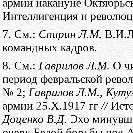
армии накануне Октябрь
Интеллигенция и революц
7.
См.:
Спирин Л.М.
В.И.Л
командных кадров.
8.
См.:
Гаврилов Л.М.
О чи
период февральской рев
№ 2;
Гаврилов Л.М., Кутуз
армии 25.Х.1917 гг
//
Ист
Доценко В.Д.
Эхо минувш
очерк Белой борьбы под 