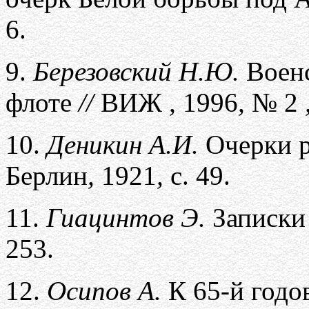
6.
9.
Березовский Н.Ю.
Военс
флоте
//
ВИЖ
,
1996
,
№ 2
10.
Деникин А.И.
Очерки р
Берлин
,
1921
,
с. 49.
11.
Гиацинтов Э.
Записки 
253.
12.
Осипов А.
К 65-й годо