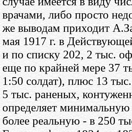
случае имеется в виду чи
врачами
,
либо просто нед
же выводам приходит А.За
мая 1917 г. в Действующе
и по списку 202
,
2 тыс. о
еще по крайней мере 37 т
1:50 солдат)
,
плюс 13 тыс. 
5 тыс. раненых
,
контужен
определяет минимальную 
более реальную - в 250 ты