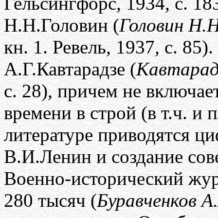
Гельсингфорс
,
1934
,
с. 18
Н.Н.Головин (
Головин Н.Н
кн. 1. Ревель
,
1937
,
с. 85)
А.Г.Кавтарадзе (
Кавтарад
с. 28)
,
причем не включает
времени в строй (в т.ч. и
литературе приводятся ци
В.И.Ленин и создание со
Военно-исторический жу
280 тысяч (
Буравченков А.