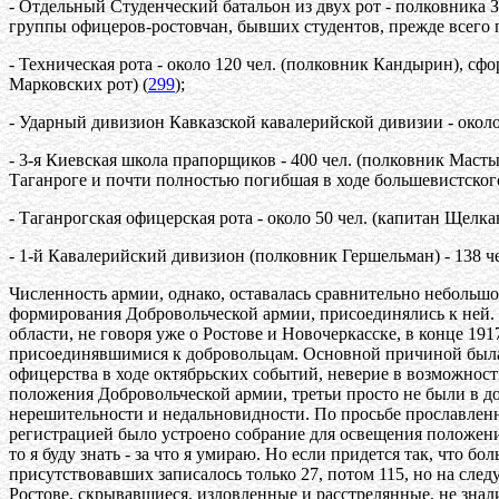
- Отдельный Студенческий батальон из двух рот - полковника 
группы офицеров-ростовчан, бывших студентов, прежде всего по
- Техническая рота - около 120 чел. (полковник Кандырин), 
Марковских рот) (
299
);
- Ударный дивизион Кавказской кавалерийской дивизии - около 
- 3-я Киевская школа прапорщиков - 400 чел. (полковник Масты
Таганроге и почти полностью погибшая в ходе большевистского 
- Таганрогская офицерская рота - около 50 чел. (капитан Щелка
- 1-й Кавалерийский дивизион (полковник Гершельман) - 138 чел
Численность армии, однако, оставалась сравнительно небольш
формирования Добровольческой армии, присоединялись к ней. 
области, не говоря уже о Ростове и Новочеркасске, в конце 19
присоединявшимися к добровольцам. Основной причиной была 
офицерства в ходе октябрьских событий, неверие в возможност
положения Добровольческой армии, третьи просто не были в до
нерешительности и недальновидности. По просьбе прославленн
регистрацией было устроено собрание для освещения положения 
то я буду знать - за что я умираю. Но если придется так, что бо
присутствовавших записалось только 27, потом 115, но на сле
Ростове, скрывавшиеся, изловленные и расстрелянные, не знали