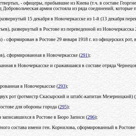
твертых, - офицеры, прибывшие из Киева (т.ч. в составе Георгие
д Добровольческая армия состояла из ряда соединений, которые
 развернутый 15 декабря в Новочеркасске из 1-й (13 декабря пе
тьев), развернутый в Ростове из переведенной из Новочеркасска
) - сформирован в Ростове 29 января 1918 г. из офицерских рот, 
пов), сформированная в Новочеркасске (
291
);
ванная в Новочеркасске и сражавшаяся в составе отряда Чернецов
ированная в Новочеркасске (
293
);
 двух рот (ротмистр Скасырский и штабс-капитан Мезерницкий) (
Ростове для обороны города (
295
);
из записавшихся в Ростове в Бюро Записи (
296
);
ного состава имени ген. Корнилова, сформированный в Ростове 