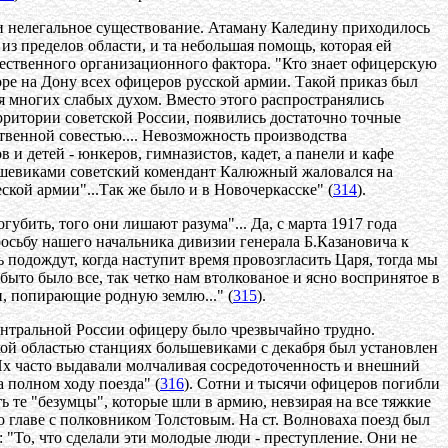
и нелегальное существование. Атаману Каледину приходилось
из пределов области, и та небольшая помощь, которая ей
ественного организационного фактора. "Кто знает офицерскую
оре на Дону всех офицеров русской армии. Такой приказ был
 многих слабых духом. Вместо этого распространялись
рритории советской России, появились достаточно точные
ственной совестью.... Невозможность производства
и детей - юнкеров, гимназистов, кадет, а панели и кафе
ьшевиками советский комендант Калюжный жаловался на
ской армии"...Так же было и в Новочеркасске" (
314
).
губить, того они лишают разума"... Да, с марта 1917 года
осьбу нашего начальника дивизии генерала Б.Казановича к
 подождут, когда наступит время провозгласить Царя, тогда мы
быто было все, так четко нам втолкованое и ясно воспринятое в
, попирающие родную землю..." (
315
).
центральной России офицеру было чрезвычайно трудно.
кой областью станциях большевиками с декабря был установлен
Их часто выдавали молчаливая сосредоточенность и внешний
 полном ходу поезда" (
316
). Сотни и тысячи офицеров погибли
ь те "безумцы", которые шли в армию, невзирая на все тяжкие
о главе с полковником Толстовым. На ст. Волноваха поезд был
 "То, что сделали эти молодые люди - преступление. Они не