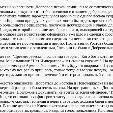
мся на численности Добровольческой армии, было ее фактическ
деявшихся "откупиться" от большевиков изгнанием добровольцев 
я политика лишала зарождавшуюся армию еще одного весьма сущ
в и Корнилов при других условиях могли бы отдать приказ о сб
го большинства офицерства, послужив побуждающим началом для
равда, во второй половине декабря в печати, выходившей на те
, и ослабевшее нравственно офицерство уже шло на сделки с соб
льтатам: напор большевиков сдерживали несколько сот офицеров 
ицерами, не поступавшими в армию. После взятия Ростова бол
му в управление с заявлениями, "что они не были в Добровольче
л так: "Древнегреческая пословица говорит: "Кого боги хотят по
ма. Мы слышали: "Нет Императора - нет смысла служить". На пр
ровольческую Армию, был ответ: "Нет, буду отговаривать! Пусть
ь"-то ему все равно пришлось, только тогда было уже поздно). За
ратора, данная присяга, немецкий и интернациональный сапоги
ножество опасностей. Добраться до Ростова и Новочеркасска из 
 жертвой расправы была очень высока. На приграничных с Донс
овольцев. Подложные документы не всегда спасали офицеров. "
йцы, то опознанных офицеров зачастую выкидывали из вагона на
колько мужества, терпения и веры в свое дело должны были имет
. В конце декабря из Киева с казачьим эшелоном выехал отряд в
ое офицеров застрелились. Раздался голос полковника Толстова: