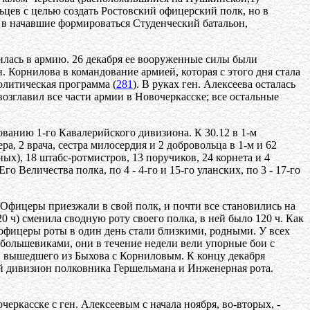
ьцев с целью создать Ростовский офицерский полк, но в
и в начавшие формироваться Студенческий батальон,
илась в армию. 26 декабря ее вооруженные силы были
. Корнилова в командование армией, которая с этого дня стала
олитическая программа (
281
). В руках ген. Алексеева осталась
возглавил все части армии в Новочеркасске; все остальные
ванию 1-го Кавалерийского дивизиона. К 30.12 в 1-м
ра, 2 врача, сестра милосердия и 2 добровольца в 1-м и 62
ых), 18 штабс-ротмистров, 13 поручиков, 24 корнета и 4
о Величества полка, по 4 - 4-го и 15-го уланских, по 3 - 17-го
 "Офицеры приезжали в свой полк, и почти все становились на
0 ч) сменила сводную роту своего полка, в ней было 120 ч. Как
е офицеры роты в один день стали близкими, родными. У всех
большевиками, они в течение недели вели упорные бои с
, вышедшего из Быхова с Корниловым. К концу декабря
й дивизион полковника Гершельмана и Инженерная рота.
ркасске с ген. Алексеевым с начала ноября, во-вторых, -