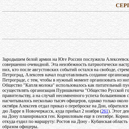
СЕР
Зародышем белой армии на Юге России послужила Алексеевская
совершенно очевидной. Эта неизбежность патриотически настр
них, кто после августовских событий остался на свободе, стрем
Петроград, Алексеев начал подготавливать создание организа
Петрограде, с тем, чтобы в нужный момент организовать из ни
Общество "Капля молока" использовалось как питательный пун
осуществлять организация Пуришкевича "Общество Русской г
правительству, а на случай несомненного успеха большевиков
насчитывалось несколько тысяч офицеров, однако только окол
октября Алексеев отдал приказ о переброске на Дон, обратил
дю Ларре в Новочеркасск, куда прибыл 2 ноября (
261
). Этот д
на Дону планировался ген. Корниловым еще в сентябре. Корнил
откуда ездил по маршруту: Ростов на Дону - Кубанская область 
образом офицеры.