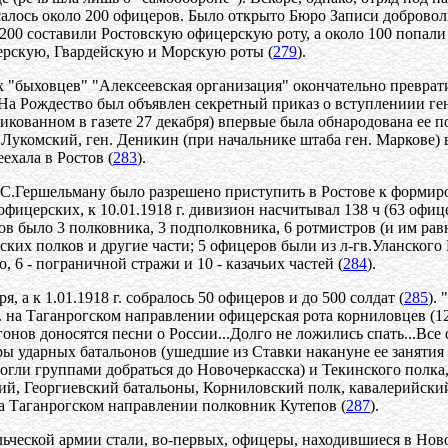
исалось около 200 офицеров. Было открыто Бюро Записи добровол
х 200 составили Ростовскую офицерскую роту, а около 100 попал
ерскую, Гвардейскую и Морскую роты (
279
).
х "быховцев" "Алексеевская организация" окончательно преврат
 На Рождество был объявлен секретный приказ о вступлениии ген
кованном в газете 27 декабря) впервые была обнародована ее п
 Лукомский, ген. Деникин (при начальнике штаба ген. Маркове) 
еехала в Ростов (
283
).
.С.Гершельману было разрешено приступить в Ростове к формиро
офицерских, к 10.01.1918 г. дивизион насчитывал 138 ч (63 офице
в было 3 полковника, 3 подполковника, 6 ротмистров (и им равн
ких полков и другие части; 5 офицеров были из л-гв.Уланского Ег
о, 6 - пограничной стражи и 10 - казачьих частей (
284
).
 а к 1.01.1918 г. собралось 50 офицеров и до 500 солдат (
285
).
. на Таганрогском направлении офицерская рота корниловцев (12
гонов доносятся песни о России...Долго не ложились спать...Вс
ы ударных батальонов (ушедшие из Ставки накануне ее занятия 
гли группами добраться до Новочеркасска) и Текинского полка
ий, Георгиевский батальоны, Корниловский полк, кавалерийски
на Таганрогском направлении полковник Кутепов (
287
).
еской армии стали, во-первых, офицеры, находившиеся в Новоче