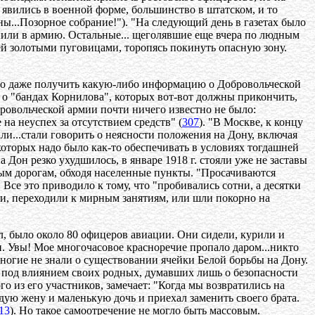
явились в военной форме, большинство в штатском, и то
ны...Позорное собрание!"). "На следующий день в газетах было
пили в армию. Остальные... щеголявшие еще вчера по людным
лей золотыми пуговицами, торопясь покинуть опасную зону.
ыло даже получить какую-либо информацию о Добровольческой
 о "бандах Корнилова", которых вот-вот должны прикончить,
ровольческой армии почти ничего известно не было:
а неуспех за отсутствием средств" (
307
). "В Москве, к концу
али...стали говорить о неясности положения на Дону, включая
которых надо было как-то обеспечивать в условиях тогдашней
Дон резко ухудшилось, в январе 1918 г. стояли уже не заставы
ым дорогам, обходя населенные пункты. "Просачиваются
. Все это приводило к тому, что "пробивались сотни, а десятки
ли, переходили к мирным занятиям, или шли покорно на
л, было около 80 офицеров авиации. Они сидели, курили и
и. Увы! Мое многочасовое красноречие пропало даром...никто
многие не знали о существовании ячейки Белой борьбы на Дону.
я под влиянием своих родных, думавших лишь о безопасности
го из его участников, замечает: "Когда мы возвратились на
дую жену и маленькую дочь и приехал заменить своего брата.
13
). Но такое самоотречение не могло быть массовым.