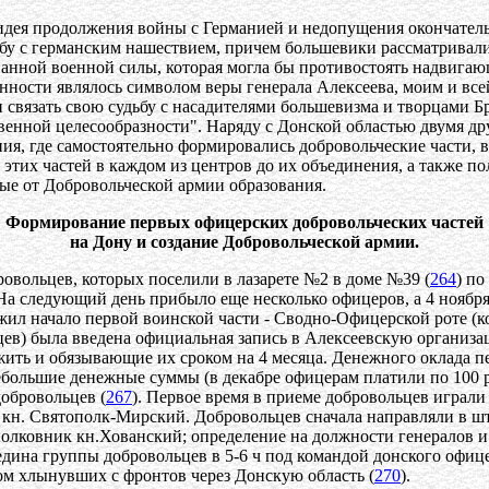
 идея продолжения войны с Германией и недопущения окончатель
бу с германским нашествием, причем большевики рассматривалис
ванной военной силы, которая могла бы противостоять надвига
енности являлось символом веры генерала Алексеева, моим и в
 связать свою судьбу с насадителями большевизма и творцами Б
твенной целесообразности". Наряду с Донской областью двумя 
ния, где самостоятельно формировались добровольческие части,
я этих частей в каждом из центров до их объединения, а также
мые от Добровольческой армии образования.
Формирование первых офицерских добровольческих частей
на Дону и создание Добровольческой армии.
овольцев, которых поселили в лазарете №2 в доме №39 (
264
) п
 следующий день прибыло еще несколько офицеров, а 4 ноября -
ложил начало первой воинской части - Сводно-Офицерской роте 
ьцев) была введена официальная запись в Алексеевскую организ
ить и обязывающие их сроком на 4 месяца. Денежного оклада пе
ебольшие денежные суммы (в декабре офицерам платили по 100 руб.
добровольцев (
267
). Первое время в приеме добровольцев играл
кн. Святополк-Мирский. Добровольцев сначала направляли в шт
полковник кн.Хованский; определение на должности генералов и
едина группы добровольцев в 5-6 ч под командой донского офиц
ом хлынувших с фронтов через Донскую область (
270
).