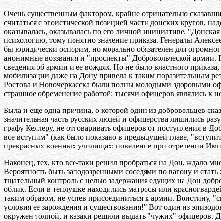
Очень существенным фактором, крайне отрицательно сказавши
считаться с эгоистической позицией части донских кругов, на
оказывалась, оказывалась по его личной инициативе. "Донска
психологию, тому понятно значение приказа. Генералы Алексее
бы юридически оспорим, но морально обязателен для огромно
анонимные воззвания и "проспекты" Добровольческой армии. П
сведения об армии и ее вождях. Но не было властного приказа
мобилизации даже на Дону привела к таким поразительным резу
Ростова и Новочеркасска были полны молодыми здоровыми оф
страшное обременение работой: тысячи офицеров являлись к не
Была и еще одна причина, о которой один из добровольцев сказа
значительная часть русских людей и офицерства лишились разу
графу Келлеру, не отговаривать офицеров от поступления в Доб
все вступим" (как было показано в предыдущей главе, "вступит
прекрасных военных училищах: повеление при отречении Импе
Наконец, тех, кто все-таки решил пробраться на Дон, ждало м
Вероятность быть заподозренными соседями по вагону и стать
тщательный контроль с целью задержания едущих на Дон добр
облик. Если в теплушке находились матросы или красногварде
таким образом, не успев присоединиться к армии. Воистину, "с
условия ее зарождения и существования!" Вот один из эпизодов
окружен толпой, и казаки решили выдать "чужих" офицеров. Дв