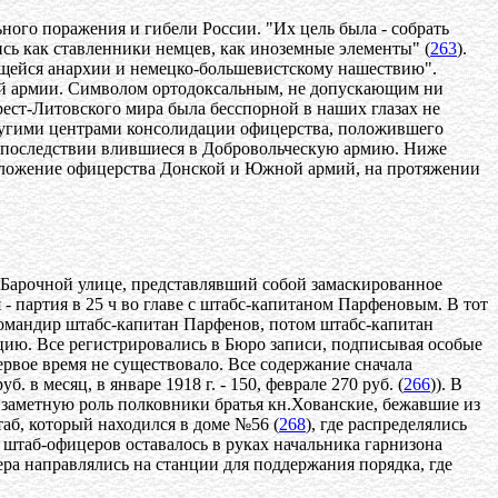
ного поражения и гибели России. "Их цель была - собрать
ь как ставленники немцев, как иноземные элементы" (
263
).
ющейся анархии и немецко-большевистскому нашествию".
сей армии. Символом ортодоксальным, не допускающим ни
рест-Литовского мира была бесспорной в наших глазах не
другими центрами консолидации офицерства, положившего
 впоследствии влившиеся в Добровольческую армию. Ниже
 положение офицерства Донской и Южной армий, на протяжении
о Барочной улице, представлявший собой замаскированное
 партия в 25 ч во главе с штабс-капитаном Парфеновым. В тот
(командир штабс-капитан Парфенов, потом штабс-капитан
ацию. Все регистрировались в Бюро записи, подписывая особые
рвое время не существовало. Все содержание сначала
 в месяц, в январе 1918 г. - 150, феврале 270 руб. (
266
)). В
и заметную роль полковники братья кн.Хованские, бежавшие из
аб, который находился в доме №56 (
268
), где распределялись
 штаб-офицеров оставалось в руках начальника гарнизона
ера направлялись на станции для поддержания порядка, где