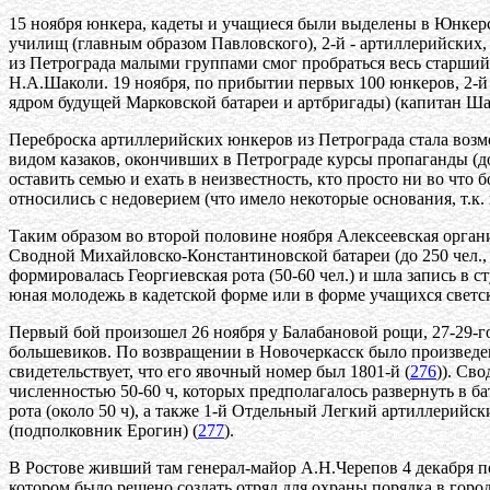
15 ноября юнкера, кадеты и учащиеся были выделены в Юнкерс
училищ (главным образом Павловского), 2-й - артиллерийских, 3
из Петрограда малыми группами смог пробраться весь старший
Н.А.Шаколи. 19 ноября, по прибытии первых 100 юнкеров, 2-
ядром будущей Марковской батареи и артбригады) (капитан Шако
Переброска артиллерийских юнкеров из Петрограда стала возм
видом казаков, окончивших в Петрограде курсы пропаганды (до
оставить семью и ехать в неизвестность, кто просто ни во что 
относились с недоверием (что имело некоторые основания, т.к.
Таким образом во второй половине ноября Алексеевская органи
Сводной Михайловско-Константиновской батареи (до 250 чел., 
формировалась Георгиевская рота (50-60 чел.) и шла запись в с
юная молодежь в кадетской форме или в форме учащихся светс
Первый бой произошел 26 ноября у Балабановой рощи, 27-29-го
большевиков. По возвращении в Новочеркасск было произведе
свидетельствует, что его явочный номер был 1801-й (
276
)). Св
численностью 50-60 ч, которых предполагалось развернуть в б
рота (около 50 ч), а также 1-й Отдельный Легкий артиллерийс
(подполковник Ерогин) (
277
).
В Ростове живший там генерал-майор А.Н.Черепов 4 декабря п
котором было решено создать отряд для охраны порядка в горо