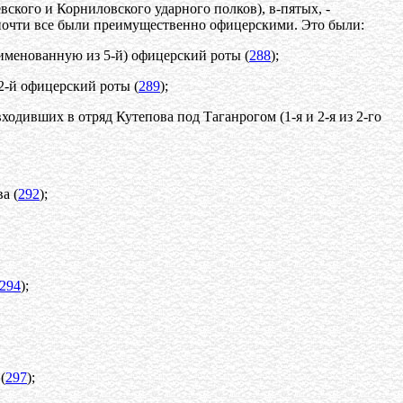
вского и Корниловского ударного полков), в-пятых, -
 почти все были преимущественно офицерскими. Это были:
реименованную из 5-й) офицерский роты (
288
);
 2-й офицерский роты (
289
);
входивших в отряд Кутепова под Таганрогом (1-я и 2-я из 2-го
а (
292
);
294
);
(
297
);