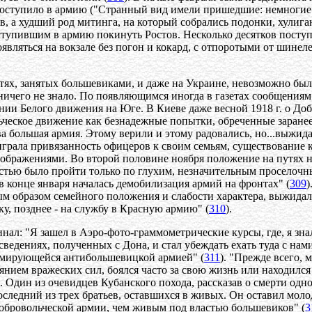
 поступило в армию ("Странный вид имели пришедшие: немногие 
в, а худший род митинга, на который собрались подонки, хулига
ступившим в армию покинуть Ростов. Несколько десятков посту
оявляться на вокзале без погон и кокард, с отпоротыми от шине
стях, занятых большевиками, и даже на Украине, невозможно б
ичего не знало. По появляющимся иногда в газетах сообщениям
ии Белого движения на Юге. В Киеве даже весной 1918 г. о Доб
ческое движение как безнадежные попытки, обреченные заранее н
ева большая армия. Этому верили и этому радовались, но...выжид
играла привязанность офицеров к своим семьям, существование 
ображениями. Во второй половине ноября положение на путях на 
стью было пройти только по глухим, незначительным проселочн
 в конце января началась демобилизация армий на фронтах" (
309
)
ным образом семейного положения и слабости характера, выжида
у, позднее - на службу в Красную армию" (
310
).
ал: "Я зашел в Аэро-фото-граммометрические курсы, где, я зна
сведениях, полученных с Дона, и стал убеждать ехать туда с нам
ормирующейся антибольшевицкой армией" (
311
). "Прежде всего, 
нием вражеских сил, боялся часто за свою жизнь или находилс
. Один из очевидцев Кубанского похода, рассказав о смерти одно
оследний из трех братьев, оставшихся в живых. Он оставил моло
 Добровольческой армии, чем живым под властью большевиков" (
3