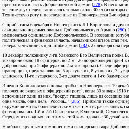
превратился в часть Добровольческой армии (
278
). В него зап
течение двух недель записалось только около 300 ч (из которы
Техническую роту и переведенные из Новочеркасска 2-ю офиц
С прибытием 6 декабря в Новочеркасск Л.Г.Корнилова и други
официально переименованы в Добровольческую Армию (
280
).
именоваться официально Добровольческой. В воззвании (опубли
политическая и финансовая часть, начальником штаба стал ген.
генералы числились при штабе армии (
282
). 27 декабря она пер
18 декабря полковнику л-гв.Уланского Его Величества полка В
эскадроне было 18 офицеров, во 2-м - 26 добровольцев при 4-х 
добровольца при 5 офицерах во 2-м эскадронах). Среди офицеро
прапорщика, представлявшие 5 драгунских, 8 уланских, 7 гусарс
уланского, 11-го гусарского, 2-го драгунского и 1-го Заамурског
Эшелон Корниловского полка прибыл в Новочеркасск 19 декабря,
положение рядовых в офицерский роте", когда 30 января 1918 г
вспоминает один из них, "вокруг тишина, лишь из соседних ва
одна мысль, одна цель - Россия..." (
286
). Прибыли также офицер
окружившими их большевистскими частями и, рассеявшись, смо
формировались 1-й и 2-й Офицерские, Юнкерский, Студенческ
Отрядом из сводных рот этих частей командовал с 30 декабря 
Наиболее крупными компонентами офицерского ядра Добровольч