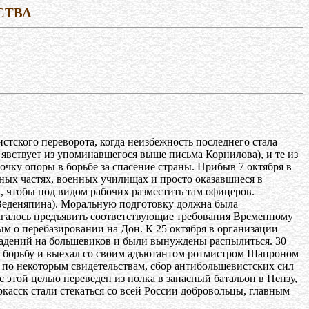
СТВА
тского переворота, когда неизбежность последнего стала
явствует из упоминавшегося выше письма Корнилова), и те из
точку опоры в борьбе за спасение страны. Прибыв 7 октября в
ных частях, военных училищах и просто оказавшиеся в
, чтобы под видом рабочих разместить там офицеров.
 Веденяпина). Моральную подготовку должна была
агалось предъявить соответствующие требования Временному
м о перебазировании на Дон. К 25 октября в организации
ападений на большевиков и были вынуждены распылиться. 30
 на борьбу и выехал со своим адъютантом ротмистром Шапроном
, по некоторым свидетельствам, сбор антибольшевистских сил
 этой целью переведен из полка в запасный батальон в Пензу,
ркасск стали стекаться со всей России добровольцы, главным