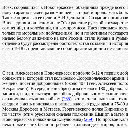
Всех, собравшихся в Новочеркасске, объединяла прежде всего
новую армию взамен разложившейся старой и продолжать борь
Так же определял ее цели и А.И.Деникин: "Создание организо
Впоследствии он вспоминал: "Сохранение русской государств
сомнений, ни колебаний, ни компромисса. Идея невозможности
только по моральным побуждениям, но и по мотивам государс
начало Белому движению на юге России, стали Кубань и Румы
отдельно будут рассмотрены обстоятельства создания и истори
всего 1918 г. представлявшие собой организационно независи
С ген. Алексеевым в Новочеркасск прибыло 6-12 ч первых добр
общежитие, который стал колыбелью Добровольческой армии. На
же день, посетив добровольцев (около 40 ч) ген. Алексеев по
Некрашевич). В середине ноября (тогда имелось 180 добровол
записки, свидетельствующие об их добровольном желании служ
ограничивалось лишь пайком (
265
), затем стали выплачивать н
среднем в день приезжало и записывалось в ряды армии 75-80 
Москвы Дорофеев и Матвеев, Георгиевского полка Кириенко и 
по частям (этим руководил сначала полковник Шмидт, а затем 
Новочеркасска полковника Е.Булюбаша) (
269
). По просьбе Кал
некоторые из них были истреблены толпами дезертиров, поток