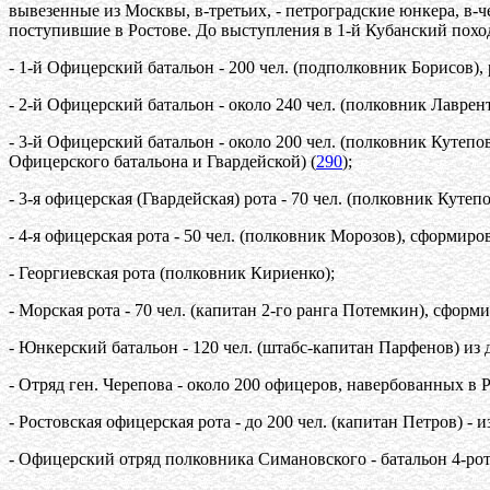
вывезенные из Москвы, в-третьих, - петроградские юнкера, в-че
поступившие в Ростове. До выступления в 1-й Кубанский похо
- 1-й Офицерский батальон - 200 чел. (подполковник Борисов),
- 2-й Офицерский батальон - около 240 чел. (полковник Лаврен
- 3-й Офицерский батальон - около 200 чел. (полковник Кутепов
Офицерского батальона и Гвардейской) (
290
);
- 3-я офицерская (Гвардейская) рота - 70 чел. (полковник Куте
- 4-я офицерская рота - 50 чел. (полковник Морозов), сформиро
- Георгиевская рота (полковник Кириенко);
- Морская рота - 70 чел. (капитан 2-го ранга Потемкин), сформ
- Юнкерский батальон - 120 чел. (штабс-капитан Парфенов) из
- Отряд ген. Черепова - около 200 офицеров, навербованных в 
- Ростовская офицерская рота - до 200 чел. (капитан Петров) - 
- Офицерский отряд полковника Симановского - батальон 4-рот