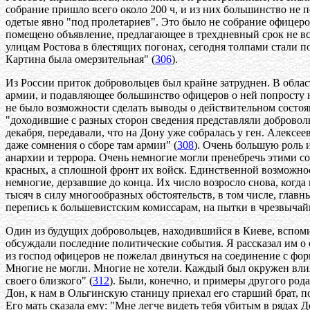
собрание пришло всего около 200 ч, и из них большинство не
одетые явно "под пролетариев". Это было не собрание офицеро
помещено объявление, предлагающее в трехдневный срок не в
улицам Ростова в блестящих погонах, сегодня толпами стали п
Картина была омерзительная" (
306
).
Из России приток добровольцев был крайне затруднен. В обла
армии, и подавляющее большинство офицеров о ней попросту н
не было возможности сделать выводы о действительном состоян
"доходившие с разных сторон сведения представляли доброволь
декабря, передавали, что на Дону уже собралась у ген. Алексе
даже сомнения о сборе там армии" (
308
). Очень большую роль 
анархии и террора. Очень немногие могли пренебречь этими со
красных, а сплошной фронт их войск. Единственной возможно
немногие, дерзавшие до конца. Их число возросло снова, когда
тысяч в силу многообразных обстоятельств, в том числе, глав
перепись к большевистским комиссарам, на пытки в чрезвычайк
Один из будущих добровольцев, находившийся в Киеве, вспомин
обсуждали последние политические события. Я рассказал им о 
из господ офицеров не пожелал двинуться на соединение с ф
Многие не могли. Многие не хотели. Каждый был окружен влия
своего близкого" (
312
). Были, конечно, и примеры другого рода
Дон, к нам в Ольгинскую станицу приехал его старший брат, п
Его мать сказала ему: "Мне легче видеть тебя убитым в рядах