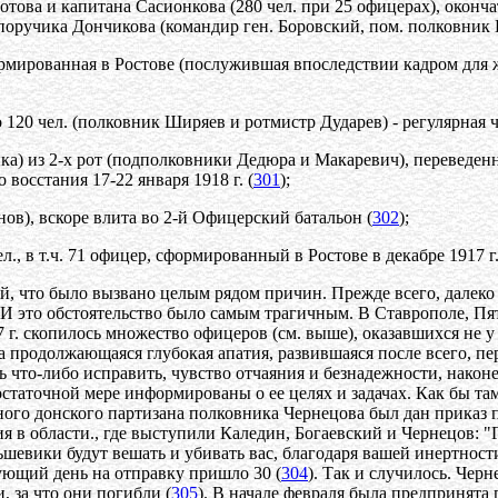
Зотова и капитана Сасионкова (280 чел. при 25 офицерах), окон
ручика Дончикова (командир ген. Боровский, пом. полковник Наз
сформированная в Ростове (послужившая впоследствии кадром дл
120 чел. (полковник Ширяев и ротмистр Дударев) - регулярная ча
ка) из 2-х рот (подполковники Дедюра и Макаревич), переведенн
восстания 17-22 января 1918 г. (
301
);
нов), вскоре влита во 2-й Офицерский батальон (
302
);
., в т.ч. 71 офицер, сформированный в Ростове в декабре 1917 г.
ой, что было вызвано целым рядом причин. Прежде всего, далек
И это обстоятельство было самым трагичным. В Ставрополе, Пя
17 г. скопилось множество офицеров (см. выше), оказавшихся не 
продолжающаяся глубокая апатия, развившаяся после всего, пе
ь что-либо исправить, чувство отчаяния и безнадежности, нако
статочной мере информированы о ее целях и задачах. Как бы та
ого донского партизана полковника Чернецова был дан приказ 
в области., где выступили Каледин, Богаевский и Чернецов: "Г.
льшевики будут вешать и убивать вас, благодаря вашей инертности 
дующий день на отправку пришло 30 (
304
). Так и случилось. Чер
, за что они погибли (
305
). В начале февраля была предпринята