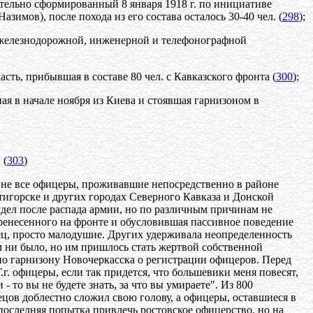
чательно сформированный 8 января 1918 г. по инициативе
имов), после похода из его состава осталось 30-40 чел. (
298
);
я железнодорожной, инженерной и телефонографной
сть, прибывшая в составе 80 чел. с Кавказского фронта (
300
);
ая в начале ноября из Киева и стоявшая гарнизоном в
 (
303
)
о не все офицеры, проживавшие непосредственно в районе
тигорске и других городах Северного Кавказа и Донской
у дел после распада армии, но по различным причинам не
ренесенного на фронте и обусловившая пассивное поведение
нец, просто малодушие. Других удерживала неопределенность
м ни было, но им пришлось стать жертвой собственной
по гарнизону Новочеркасска о регистрации офицеров. Перед
г. офицеры, если так придется, что большевики меня повесят,
- то вы не будете знать, за что вы умираете". Из 800
нецов доблестно сложил свою голову, а офицеры, оставшиеся в
 последняя попытка привлечь ростовское офицерство, но на