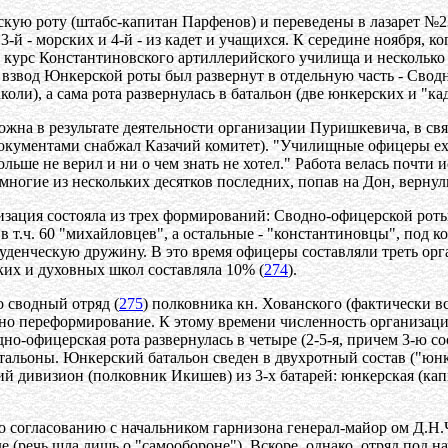
кую роту (штабс-капитан Парфенов) и переведены в лазарет №23
-й - морских и 4-й - из кадет и учащихся. К середине ноября, к
 курс Константиновского артиллерийского училища и несколько 
й взвод Юнкерской роты был развернут в отдельную часть - С
ли), а сама рота развернулась в батальон (две юнкерских и "кад
ожна в результате деятельности организации Пуришкевича, в св
кументами снабжал Казачий комитет). "Училищные офицеры ехать
больше не верил и ни о чем знать не хотел." Работа велась почт
 многие из нескольких десятков последних, попав на Дон, верну
зация состояла из трех формирований: Сводно-офицерской роты (
в т.ч. 60 "михайловцев", а остальные - "константиновцы", под 
туденческую дружину. В это время офицеры составляли треть орга
ких и духовных школ составляла 10% (
274
).
 сводный отряд (
275
) полковника кн. Хованского (фактически в
но переформирование. К этому времени численность организации
одно-офицерская рота развернулась в четыре (2-5-я, причем 3-ю с
атальоны. Юнкерский батальон сведен в двухротный состав ("юнк
кий дивизион (полковник Икишев) из 3-х батарей: юнкерская (к
о согласованию с начальником гарнизона генерал-майор ом Д.Н
де (речь шла лишь о "самообороне"). Вскоре, однако, отряд под