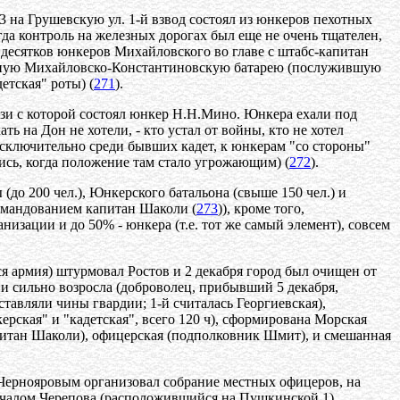
 на Грушевскую ул. 1-й взвод состоял из юнкеров пехотных
огда контроль на железных дорогах был еще не очень тщателен,
десятков юнкеров Михайловского во главе с штабс-капитан
водную Михайловско-Константиновскую батарею (послужившую
етская" роты) (
271
).
язи с которой состоял юнкер Н.Н.Мино. Юнкера ехали под
 на Дон не хотели, - кто устал от войны, кто не хотел
и исключительно среди бывших кадет, к юнкерам "со стороны"
лись, когда положение там стало угрожающим) (
272
).
до 200 чел.), Юнкерского батальона (свыше 150 чел.) и
командованием капитан Шаколи (
273
)), кроме того,
низации и до 50% - юнкера (т.е. тот же самый элемент), совсем
ся армия) штурмовал Ростов и 2 декабря город был очищен от
 сильно возросла (доброволец, прибывший 5 декабря,
оставляли чины гвардии; 1-й считалась Георгиевская),
ерская" и "кадетская", всего 120 ч), сформирована Морская
апитан Шаколи), офицерская (подполковник Шмит), и смешанная
.Чернояровым организовал собрание местных офицеров, на
 началом Черепова (расположившийся на Пушкинской,1)