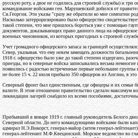
русскую роту, а двое не годились для строевой службы) и три
командование войсками ген. Марушевский добился от правите
Св.Георгия. Эти указы "сразу же обратили ко мне симпатии род
Насколько затерроризировано было офицерство свидетельствует 
такой степени, что мне пришлось бороться уже с помощью гау
документов, доказывающих право данного лица на офицерское з
военных чиновников, из которых пригодных к строевой службе
Учет громадного офицерского запаса за границей осуществлял
Север, указывая. что ему некем замещать должности батальонны
1918 г. офицерство было уже до такой степени издергано, раз
приезды, но в северные войска записывались весьма немногие и
появились с радостью встреченные первые небольшие группы 
не более 15 ч. 22 июля прибыло 350 офицеров из Англии, в это
Северный фронт был единственным, где офицеры и их семьи б
валюте. В этом отношении правительство сделало максимум воз
ликвидации лагерей снабдило их всеми пособиями, достаточны
Прибывший в январе 1919 г. главный руководитель Белого дв
Северной области. До него командующими войсками были капита
адмирал Н.Э.Викорст, генерал-майор (затем генерал-лейтенан
генерал-лейтенант М.Ф.Квецинский. Морское ведомство во г