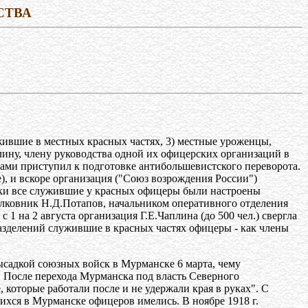
СТВА
жившие в местных красных частях, 3) местные уроженцы,
лину, члену руководства одной их офицерских организаций в
никами приступил к подготовке антибольшевистского переворота.
е), и вскоре организация ("Союз возрождения России")
ески все служившие у красных офицеры были настроены
олковник Н.Д.Потапов, начальником оперативного отделения
ь с 1 на 2 августа организация Г.Е.Чаплина (до 500 чел.) свергла
разделений служившие в красных частях офицеры - как члены
ысадкой союзных войск в Мурманске 6 марта, чему
 После перехода Мурманска под власть Северного
 которые работали после и не удержали края в руках". С
ихся в Мурманске офицеров имелись. В ноябре 1918 г.