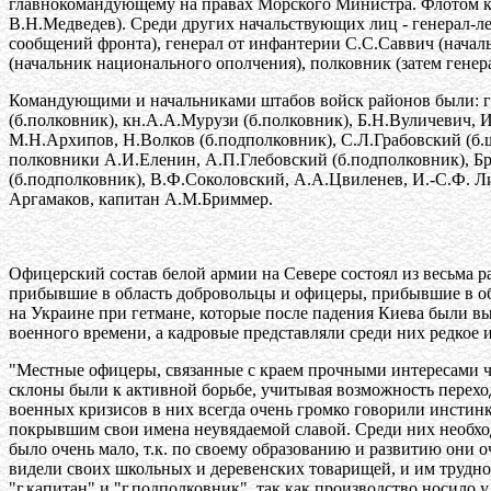
главнокомандующему на правах Морского Министра. Флотом ком
В.Н.Медведев). Среди других начальствующих лиц - генерал-л
сообщений фронта), генерал от инфантерии С.С.Саввич (нача
(начальник национального ополчения), полковник (затем гене
Командующими и начальниками штабов войск районов были: г
(б.полковник), кн.А.А.Мурузи (б.полковник), Б.Н.Вуличевич,
М.Н.Архипов, Н.Волков (б.подполковник), С.Л.Грабовский (б.
полковники А.И.Еленин, А.П.Глебовский (б.подполковник), Бр
(б.подполковник), В.Ф.Соколовский, А.А.Цвиленев, И.-С.Ф. Л
Аргамаков, капитан А.М.Бриммер.
Офицерский состав белой армии на Севере состоял из весьма 
прибывшие в область добровольцы и офицеры, прибывшие в об
на Украине при гетмане, которые после падения Киева были в
военного времени, а кадровые представляли среди них редкое 
"Местные офицеры, связанные с краем прочными интересами час
склоны были к активной борьбе, учитывая возможность перехо
военных кризисов в них всегда очень громко говорили инсти
покрывшим свои имена неувядаемой славой. Среди них необход
было очень мало, т.к. по своему образованию и развитию они 
видели своих школьных и деревенских товарищей, и им трудно 
"г.капитан" и "г.подполковник", так как производство носило 