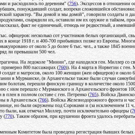
ми и расходились по деревням" (
756
). Эксцессов в отношении 
убашек, понуждавший солдат, вопреки сложившейся обстановке,
ский характер. "Вы домой и мы домой", говорили солдаты и да
 продуктами, снарядили их, оставили им их оружие и тайком, пр
 рассказал, факт не единичный, отнюдь не редкостный, а имевши
тыс. офицеров: несколько сот участников белых организаций, св
ых в конце 1918 г. и 400-700 прибывших позже из Европы. Мног
эвакуировано от около 5 до более 6 тыс. чел., а также 1845 вое
яд ли превышали 500 чел.
трагична. На ледоколе "Минин", где находился ген. Миллер со с
о примерно 800 пассажирах (
760
)). На 4 марта в Норвегии с ген
 солдат и матросов, около 100 женщин (жен офицеров) и около 6
ании в Мурманске, (в Архангельске также были случаи самоубий
им болотам, перешли финскую границу в количестве около 1500 
ю с ним перешло с Мурманского и Архангельского фронтов 1001 ч
в плен в полном составе с ген. Петренко (
765
). Войска Двинско
ны в Архангельск (
766
). Войска Железнодорожного фронта и час
ранице, но были окружены под Сороками и (за исключением 11 ч
а это были, как отмечал Миллер, почти исключительно офицеры (
7
у (
770
). Таким образом, при крушении фронта удалось перебра
еменным Комитетом была проведена регистрация бывших белых о