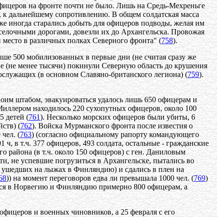
офицеров на фронте почти не было. Лишь на Средь-Мехреньге
 к дальнейшему сопротивлению. В общем солдатская масса
же иногда старались добыть для офицеров подводы, желая им
оселочными дорогами, довезли их до Архангельска. Провожая
й место в различных полках Северного фронта" (
758
).
ыше 500 мобилизованных в первые дни (не считая сразу же
ие (не менее тысячи) покинули Северную область до крушения
ннослужащих (в основном Славяно-британского легиона) (
759
).
воим штабом, эвакуироваться удалось лишь 650 офицерам и
. Миллером находилось 220 сухопутных офицеров, около 100
5 детей (
761
). Несколько морских офицеров были убиты, 6
ств) (
762
). Войска Мурманского фронта после известия о
чел. (
763
) (согласно официальному рапорту командующего
, в т.ч. 377 офицеров, 493 солдата, остальные - гражданские
го района (в т.ч. около 150 офицеров) с ген. Даниловым
ти, не успевшие погрузиться в Архангельске, пытались во
, ушедших на лыжах в Финляндию) и сдались в плен на
68
)) на момент переговоров едва ли превышала 1000 чел. (
769
)
ться в Норвегию и Финляндию примерно 800 офицерам, а
фицеров и военных чиновников, а 25 февраля с его