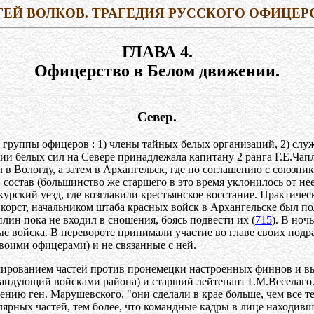
ГЕЙ ВОЛКОВ. ТРАГЕДИЯ РУССКОГО ОФИЦЕР
ГЛАВА 4.
Офицерство в Белом движении.
Север.
группы офицеров : 1) члены тайных белых организаций, 2) слу
ии белых сил на Севере принадлежала капитану 2 ранга Г.Е.Чап
ал в Вологду, а затем в Архангельск, где по соглашению с союз
 состав (большинство же старшего в это время уклонилось от не
курский уезд, где возглавили крестьянское восстание. Практич
корст, начальником штаба красных войск в Архангельске был п
ин пока не входил в сношения, боясь подвести их (
715
). В ноч
ые войска. В перевороте принимали участие во главе своих под
своими офицерами) и не связанные с ней.
рмированием частей против пронемецки настроенных финнов и в
андующий войсками района) и старший лейтенант Г.М.Веселаго.
нию ген. Марушевского, "они сделали в крае больше, чем все те,
ярных частей, тем более, что командные кадры в лице находивш