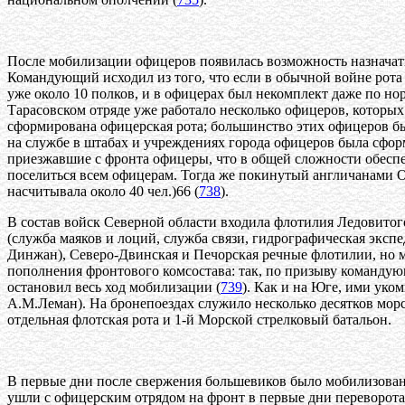
После мобилизации офицеров появилась возможность назначать 
Командующий исходил из того, что если в обычной войне рота н
уже около 10 полков, и в офицерах был некомплект даже по но
Тарасовском отряде уже работало несколько офицеров, которых 
сформирована офицерская рота; большинство этих офицеров был
на службе в штабах и учреждениях города офицеров была сфор
приезжавшие с фронта офицеры, что в общей сложности обеспе
поселиться всем офицерам. Тогда же покинутый англичанами О
насчитывала около 40 чел.)66 (
738
).
В состав войск Северной области входила флотилия Ледовитог
(служба маяков и лоций, служба связи, гидрографическая экспе
Динжан), Северо-Двинская и Печорская речные флотилии, но м
пополнения фронтового комсостава: так, по призыву командую
остановил весь ход мобилизации (
739
). Как и на Юге, ими уко
А.М.Леман). На бронепоездах служило несколько десятков мо
отдельная флотская рота и 1-й Морской стрелковый батальон.
В первые дни после свержения большевиков было мобилизовано 
ушли с офицерским отрядом на фронт в первые дни переворота