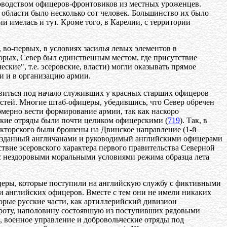
ководством офицеров-фронтовиков из местных уроженцев.
 области было несколько сот человек. Большинство их было
и имелась и тут. Кроме того, в Карелии, с территории
 во-первых, в условиях засилья левых элементов в
вторых, Север был единственным местом, где присутствие
кие", т.е. эсеровские, власти) могли оказывать прямое
и и в организацию армии.
виться под начало служивших у красных старших офицеров
остей. Многие штаб-офицеры, убедившись, что Север обречен
омерно вести формирование армии, так как наскоро
ские отряды были почти целиком офицерскими (
719
). Так, в
акторского были брошены на Двинское направление (1-й
 созданный англичанами и руководимый английскими офицерами
дствие эсеровского характера первого правительства Северной
с нездоровыми моральными условиями режима образца лета
фицеры, которые поступили на английскую службу с фиктивными
и английских офицеров. Вместе с тем они не имели никаких
орые русские части, как артиллерийский дивизион
 роту, наполовину состоявшую из поступивших рядовыми
, военное управление и добровольческие отряды под