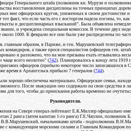
 офицера Генерального штаба (полковник кн. Мурузи и полковник
льства восстановления дисциплины на точных принципах дорево
ных мне офицерских кругов, униженных в своем достоинстве и не
тот факт, что если часть его с восторгом надела погоны, то, ка
птвахты и дисциплинарных взысканий". Была объявлена немедлен
вание, и учреждена специальная комиссия. В течение двух недел
 около 1000. К февралю все они были уже распределены по част
ся. главным образом, в Париже, и ген. Марушевский телеграфир
х командиров, а также прося специалистов (офицеров ген. штаба
очаровано и разложено, что на мои призывы ехать отзывались в
 чаще всего неохотно" (
742
). Планировалось к концу лета 1919 
приезжих офицеров (прибыло некоторое число записавшихся в С
 же время в Архангельск прибыло 7 генералов (
744
).
ыли хорошо обеспечены материально. Офицерские семьи, находи
можного. После эвакуации оно содержало на свои средства в ла
ми для того, чтобы до приискания работы временно не очутитьс
Руководители.
ижения на Севере генерал-лейтенант Е.К.Миллер официально и
н 2 ранга (затем капитан 1-го ранга) Г.Е.Чаплин, полковник Б
т) В.В.Марушевский, начальниками штаба - подполковник В.Н.М
лаве с командующим морскими силами и Главным Командиром по