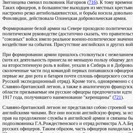
Звегинцева сменил полковник Нагорнов (
716
). К тому времен
Таких офицеров, в большинстве выходцев из местных крестьян,
настроено резко антибольшевистски, и борьба носила довольно 
Финляндии, действовала Олонецкая добровольческая армия.
Формирование белой армии на Севере проходило политически в 
политическом руководстве (достаточно сказать, что правитель
"союзных" войск имело реальное военно-политическое значение
воздействие на события. Присутствие английских и других во
При формировании армии пришлось столкнуться с нежеланием 
(хотя их деятельность принесла не меньшую пользу общему де
на второстепенную роль в войне, уехали в Сибирь и в Добров
сколоченные части под командой первых попавшихся офицеров
первые же дни рота и батарея почти сплошь офицерского сост
Русский экспедиционный отряд). Кроме того, одновременно с
Славяно-британский легион, а также в аналогичную французск
области призываемые им русские офицеры предпочитали идти 
1917 года, получившего наименование "керенщины" (
721
).
Славяно-британский легион не представлял собою строевой ча
английскими чинами. Все они носили английскую форму, за ис
прав на продолжение службы в английской армии и связаны бы
подполковника Г.А.Рождественского и отряд ротмистра А.А.Б
русских офицеров. Таким образом, часть офицеров находилась