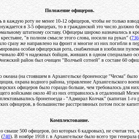
Положение офицеров.
в каждую роту не менее 10-12 офицеров, чтобы не только взвод
уждается в 3-5 офицерах, то в гражданской это число должно быт
рмальному штатному составу. Офицеры широко назначались в крес
крестьяне, "в полном смысле этого слова, носили на руках" (
736
о сразу же направлено на фронт и многие из них погибли в пер
мирована особая офицерская рота, снабженная в изобилии пуле
чивало 400 ч надежных бойцов, живших в одном специально осо
нежский район был очищен "Волчьей сотней" в составе 60 офице
о океана (на стоявшем в Архангельске броненосце "Чесма" было
диция, охрана водного района, управление Архангельского военн
орских офицеров было гораздо больше, чем требовалось для ни
щего войсками около 40 из них отправилось в отдаленный Мезе
мплектовывались бронепоезда - "Адмирал Колчак" (капитан 1-го
рских офицеров, в большинстве расстрелянных потом после кап
Комплектование.
свыше 500 офицеров, (из которых 6 кадровых), не считая тех, ч
 (
740
). В ноябре 1918 г. в Архангельске было всего три генерал