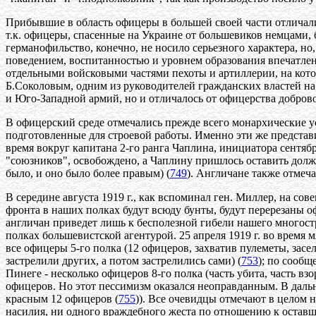
Прибывшие в область офицеры в большей своей части отличал
т.к. офицеры, спасенные на Украине от большевиков немцами,
германофильство, конечно, не носило серьезного характера, но
поведением, воспитанностью и уровнем образования впечатле
отдельными войсковыми частями пехоты и артиллерии, на кото
Б.Соколовым, одним из руководителей гражданских властей на 
и Юго-Западной армий, но и отличалось от офицерства доброво
В офицерский среде отмечались прежде всего монархические 
подготовленные для строевой работы. Именно эти же представ
время вокруг капитана 2-го ранга Чаплина, инициатора сентябр
"союзников", освобождено, а Чаплину пришлось оставить долж
было, и оно было более правым) (
749
). Англичане также отмеч
В середине августа 1919 г., как вспоминал ген. Миллер, на с
фронта в наших полках будут всюду бунты, будут перерезаны о
англичан приведет лишь к бесполезной гибели нашего многост
полках большевистской агентурой. 25 апреля 1919 г. во время 
все офицеры 5-го полка (12 офицеров, захватив пулеметы, засе
застрелили других, а потом застрелились сами) (
753
); по сообщ
Пинеге - несколько офицеров 8-го полка (часть убита, часть в
офицеров. Но этот пессимизм оказался неоправданным. В дальн
красным 12 офицеров (
755
)). Все очевидцы отмечают в целом
насилия, ни одного враждебного жеста по отношению к оставшим