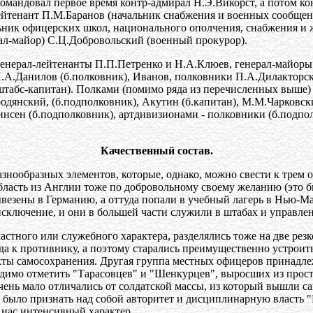
андовал первое время контр-адмирал Н.Э.Викорст, а потом конт
ейтенант П.М.Баранов (начальник снабжения и военных сообщен
льник офицерских школ, национального ополчения, снабжения и
рал-майор) С.Ц.Добровольский (военный прокурор).
енерал-лейтенанты П.П.Петренко и Н.А.Клюев, генерал-майор
 И.А.Данилов (б.полковник), Иванов, полковники П.А.Дилакторск
штабс-капитан). Полками (помимо ряда из перечисленных выше)
одянский, (б.подполковник), Акутин (б.капитан), М.М.Чарковск
инсен (б.подполковник), артдивизионами - полковники (б.подпо
Качественный состав.
разнообразных элементов, которые, однако, можно свести к тре
ласть из Англии тоже по добровольному своему желанию (это б
ывезены в Германию, а оттуда попали в учебный лагерь в Нью-М
исключение, и они в большей части служили в штабах и управле
тного или служебного характера, разделялись тоже на две резко
да к противнику, а поэтому старались преимущественно устрои
нкты самосохранения. Другая группа местных офицеров принадл
имо отметить "Тарасовцев" и "Шенкурцев", выросших из просто
очень мало отличались от солдатской массы, из который вышли 
было признать над собой авторитет и дисциплинарную власть "Ко
у нас интенсивный характер.