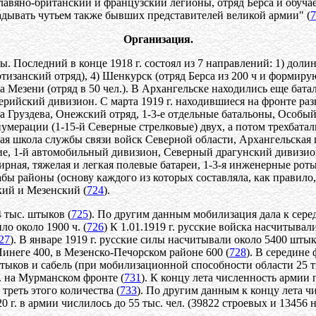
лавяно-британский и французский легионы, отряд Берса и обуча
адывать чутьем также бывших представителей великой армии" (
7
Организация.
Последний в конце 1918 г. состоял из 7 направлений: 1) долин
тизанский отряд), 4) Шенкурск (отряд Берса из 200 ч и формир
лина Мезени (отряд в 50 чел.). В Архангельске находились еще б
лерийский дивизион. С марта 1919 г. находившиеся на фронте р
а Груздева, Онежский отряд, 1-3-е отдельные батальоны, Особы
умерации (1-15-й Северные стрелковые) двух, а потом трехбатал
ая школа службы связи войск Северной области, Архангельская
ние, 1-й автомобильный дивизион, Северный драгунский дивизи
рная, тяжелая и легкая полевые батареи, 1-3-я инженерные рот
ы районы (основу каждого из которых составляла, как правило,
ий и Мезенский (
724
).
 тыс. штыков (
725
). По другим данным мобилизация дала к сере
о около 1900 ч. (
726
) К 1.01.1919 г. русские войска насчитывал
27
). В январе 1919 г. русские силы насчитывали около 5400 штыко
Пинеге 400, в Мезенско-Печорском районе 600 (
728
). В середине
тыков и сабель (при мобилизационной способности области 25 ты
. на Мурманском фронте (
731
). К концу лета численность армии п
треть этого количества (
733
). По другим данным к концу лета чи
20 г. в армии числилось до 55 тыс. чел. (39822 строевых и 1345