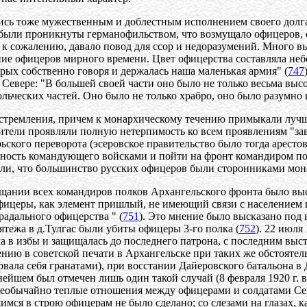
ись тоже мужественным и доблестным исполнением своего долг
 были проникнуты германофильством, что возмущало офицеров, 
, к сожалению, давало повод для ссор и недоразумений. Много в
ние офицеров мирного времени. Цвет офицерства составляла не
рых собственно говоря и держалась наша маленькая армия" (
747
Севере: "В большей своей части оно было не только весьма выс
льческих частей. Оно было не только храбро, оно было разумно 
устремления, причем к монархическому течению примыкали лучш
ители проявляли полную нетерпимость ко всем проявлениям "за
ьского переворота (эсеровское правительство было тогда аресто
ность командующего войсками и пойти на фронт командиром полк
али, что большинство русских офицеров были сторонниками мон
овещании всех командиров полков Архангельского фронта было вы
фицеры, как элемент пришлый, не имеющий связи с населением и
радального офицерства " (
751
). Это мнение было высказано под
мятежа в д.Тулгас были убиты офицеры 3-го полка (
752
). 22 июля
ла в избы и защищалась до последнего патрона, с последним выс
ению в советской печати в Архангельске при таких же обстоятел
зорвала себя гранатами), при восстании Дайеровского батальона 
ейшем был отмечен лишь один такой случай (8 февраля 1920 г. в
 необычайно теплые отношения между офицерами и солдатами Сев
ся в строю офицерам не было сделано; со слезами на глазах, ка