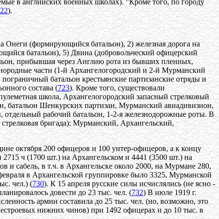
емые в английских военных школах). "Кроме того, по городу
22
).
а Онеги (формирующийся батальон), 2) железная дорога на
ующийся батальон), 5) Двина (добровольческий офицерский
атальон, прибывшая через Англию рота из бывших пленных,
азнородные части (1-й Архангелогородский и 2-й Мурманский
й пограничный батальон крестьянские партизанские отряды и
ьонного состава (
723
). Кроме того, существовали
 пулеметная школа, Архангелогородский запасный стрелковый
он, батальон Шенкурских партизан, Мурманский авиадивизион,
ы, отдельный рабочий батальон, 1-2-я железнодорожные роты. В
 стрелковая бригада): Мурманский, Архангельский,
дине октября 200 офицеров и 100 унтер-офицеров, а к концу
и 2715 ч (1700 шт.) на Архангельском и 4441 (3500 шт.) на
в и сабель, в т.ч. в Архангельске около 2000, на Мурмане 280,
 февраля в Архангельской группировке было 3325, Мурманской
с. чел.) (
730
). К 15 апреля русские силы исчислялись (не ясно -
ланировалось довести до 23 тыс. чел. (
732
) В июле 1919 г.
сленность армии составила до 25 тыс. чел. (но, возможно, это
6 нестроевых нижних чинов) при 1492 офицерах и до 10 тыс. в