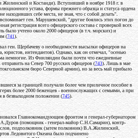
и Жилинский и Костанди). Вступивший в ноябре 1918 г. в
люционного устава, формы прежнего образца и статуса ордена
 находивших себе места, не зная, что с собой делать".
к вспоминает ген. Марушевский, "другие боялись этих погон до
ная регистрация всего офицерского состава с проверкой всех
ь было учтено около 2000 офицеров (в т.ч. морских) и
ям (
741
).
овал ген. Щербачеву о необходимости высылки офицеров на
, юристов, интендантов). Однако, как он отмечал, "осенью
есьма немногие. Из Финляндии были почти что ежедневные
г. отправить на Север 700 русских офицеров (
743
). Лишь в мае
токгольмском бюро Северной армии), но за весь май прибыло
вшиеся за границей получали более чем приличное пособие в
герях более 2000 беженцев - военнослужащих с семьями, а при
я в безвыходном положении (
745
).
меновался Главнокомандующим фронтом и генерал-губернатором
.А.Дуров (помощник - генерал-майор С.Н.Самарин), контр-
аслов, подполковник (затем полковник) В.А.Жилинский,
ртов Ледовитого Океана было подчинено