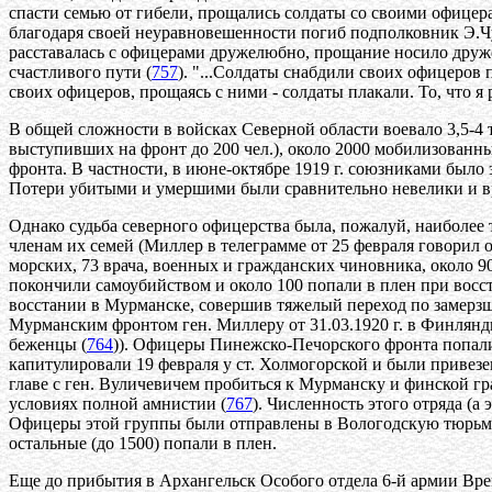
спасти семью от гибели, прощались солдаты со своими офицера
благодаря своей неуравновешенности погиб подполковник Э.Ч
расставалась с офицерами дружелюбно, прощание носило друже
счастливого пути (
757
). "...Солдаты снабдили своих офицеров
своих офицеров, прощаясь с ними - солдаты плакали. То, что я
В общей сложности в войсках Северной области воевало 3,5-4 
выступивших на фронт до 200 чел.), около 2000 мобилизованн
фронта. В частности, в июне-октябре 1919 г. союзниками было 
Потери убитыми и умершими были сравнительно невелики и вр
Однако судьба северного офицерства была, пожалуй, наиболее 
членам их семей (Миллер в телеграмме от 25 февраля говорил 
морских, 73 врача, военных и гражданских чиновника, около 90
покончили самоубийством и около 100 попали в плен при восст
восстании в Мурманске, совершив тяжелый переход по замерзш
Мурманским фронтом ген. Миллеру от 31.03.1920 г. в Финлянди
беженцы (
764
)). Офицеры Пинежско-Печорского фронта попали 
капитулировали 19 февраля у ст. Холмогорской и были привезе
главе с ген. Вуличевичем пробиться к Мурманску и финской г
условиях полной амнистии (
767
). Численность этого отряда (
Офицеры этой группы были отправлены в Вологодскую тюрьм
остальные (до 1500) попали в плен.
Еще до прибытия в Архангельск Особого отдела 6-й армии Вр