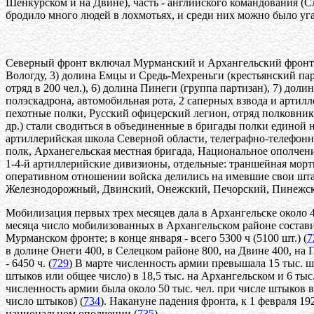
Шенкурском и на Двине), часть - английского командования (С
бродило много людей в лохмотьях, и среди них можно было уг
Северный фронт включал Мурманский и Архангельский фронты. 
Вологду, 3) долина Емцы и Средь-Мехреньги (крестьянский пар
отряд в 200 чел.), 6) долина Пинеги (группа партизан), 7) до
полэскадрона, автомобильная рота, 2 саперных взвода и артил
пехотные полки, Русский офицерский легион, отряд полковник
др.) стали сводиться в объединенные в бригады полки единой н
артиллерийская школа Северной области, телеграфно-телефонн
полк, Арханегельская местная бригада, Национальное ополче
1-4-й артиллерийские дивизионы, отдельные: траншейная морти
оперативном отношении войска делились на имевшие свои штаб
Железнодорожный, Двинский, Онежский, Печорский, Пинежск
Мобилизация первых трех месяцев дала в Архангельске около 4
месяца число мобилизованных в Архангельском районе составил
Мурманском фронте; в конце января - всего 5300 ч (5100 шт.) (
7
в долине Онеги 400, в Селецком районе 800, на Двине 400, на 
- 6450 ч. (
729
) В марте численность армии превышала 15 тыс. ш
штыков или общее число) в 18,5 тыс. на Архангельском и 6 тыс
численность армии была около 50 тыс. чел. при числе штыков в 
число штыков) (
734
). Накануне падения фронта, к 1 февраля 19
национальном ополчении (
735
).