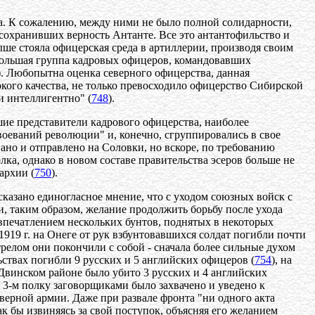
а. К сожалению, между ними не было полной солидарности,
сохранивших верность Антанте. Все это антантофильство и
ыше стояла офицерская среда в артиллерии, производя своим
большая группа кадровых офицеров, командовавших
). Любопытна оценка северного офицерства, данная
окого качества, не только превосходило офицерство Сибирской
и интеллигентно" (
748
).
ие представители кадрового офицерства, наиболее
воеваний революции" и, конечно, сгруппировались в свое
вано и отправлено на Соловки, но вскоре, по требованию
а, однако в новом составе правительства эсеров больше не
архии (
750
).
сказано единогласное мнение, что с уходом союзных войск с
, таким образом, желание продолжить борьбу после ухода
 впечатлением нескольких бунтов, поднятых в некоторых
 1919 г. на Онеге от рук взбунтовавшихся солдат погибли почти
трелом они покончили с собой - сначала более сильные духом
ьствах погибли 9 русских и 5 английских офицеров (
754
), на
в Двинском районе было убито 3 русских и 4 английских
 3-м полку заговорщиками было захвачено и уведено к
ерной армии. Даже при развале фронта "ни одного акта
к бы извиняясь за свой поступок, объясняя его желанием