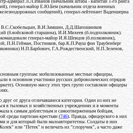
р-адмирал Л.Л.Иванов (начальник штаба - капитан 1-го ранга
ий), генерал-майор Е.Ю.Бем (начальник отдела военных
 железнодорожных сообщений), генерал-лейтенант Ваденшерна
ы В.С.Скобельцын, В.И.Замшин, Д.Д.Шапошников
ий (б.войсковой старшина), И.И.Михеев (б.подполковник).
 командовали генерал-майор И.Я.Шевцов (б.полковник),
ий, П.Н.Гейман, Постников, бар.К.П.Рауш фон Траубенберг
лковники) Н.П.Барбович, Г.А.Рождественский, Н.П.Зеленов,
м основным группам: мобилизованные местные офицеры,
ыли в основном участники русских добровольческих отрядов
аркете). Основную массу этих трех групп составляли офицеры
ниях.
 друг от друга отличавшиеся категории. Одни из них не
ться в тыловых и хозяйственных учреждениях и в моменты
ежала к самым доблестным и самоотверженным бойцам,
й среды партизан-крестьян (
746
). Правда, офицерского в них
сами и для который были малоавторитетны. Солдаты в них
лек" или "Петек" и величать их "г.поручик", а часто даже