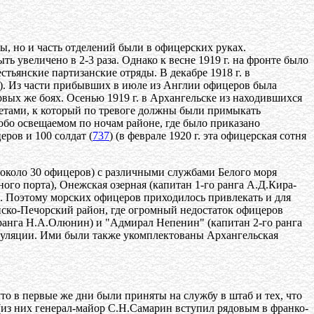
ы, но и часть отделений были в офицерских руках.
ь увеличено в 2-3 раза. Однако к весне 1919 г. на фронте было
тьянские партизанские отряды. В декабре 1918 г. в
). Из части прибывших в июле из Англии офицеров была
вых же боях. Осенью 1919 г. в Архангельске из находившихся
метами, к который по тревоге должны были примыкать
бо освещаемом по ночам районе, где было приказано
ров и 100 солдат (
737
) (в феврале 1920 г. эта офицерская сотня
 около 30 офицеров) с различными службами Белого моря
ого порта), Онежская озерная (капитан 1-го ранга А.Д.Кира-
х. Поэтому морских офицеров приходилось привлекать и для
нско-Печорский район, где огромный недостаток офицеров
 ранга Н.А.Олюнин) и "Адмирал Непенин" (капитан 2-го ранга
итуляции. Ими были также укомплектованы Архангельская
то в первые же дни были приняты на службу в штаб и тех, что
а (из них генерал-майор С.Н.Самарин вступил рядовым в франко-