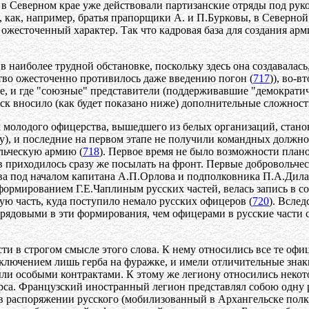
и в Северном крае уже действовали партизанские отряды под ру
 как, например, братья прапорщики А. и П.Бурковы, в Северной
ожесточенный характер. Так что кадровая база для создания арми
наиболее трудной обстановке, поскольку здесь она создавалась,
ство ожесточенно противилось даже введению погон (
717
)), во-
, и где "союзные" представители (поддерживавшие "демократичес
йск вносило (как будет показано ниже) дополнительные сложност
молодого офицерства, вышедшего из белых организаций, стано
лу), и последние на первом этапе не получили командных должн
ольческую армию (
718
). Первое время не было возможности план
 приходилось сразу же посылать на фронт. Первые добровольче
ава под началом капитана А.П.Орлова и подполковника П.А.Дил
 формированием Г.Е.Чаплиным русских частей, велась запись в
ую часть, куда поступило немало русских офицеров (
720
). Всле
рядовыми в эти формирования, чем офицерами в русские части 
сти в строгом смысле этого слова. К нему относились все те о
ключением лишь герба на фуражке, и имели отличительные знак
ли особыми контрактами. К этому же легиону относились некот
ерса. Французский иностранный легион представлял собою одну
 в распоряжении русского (мобилизованный в Архангельске полк