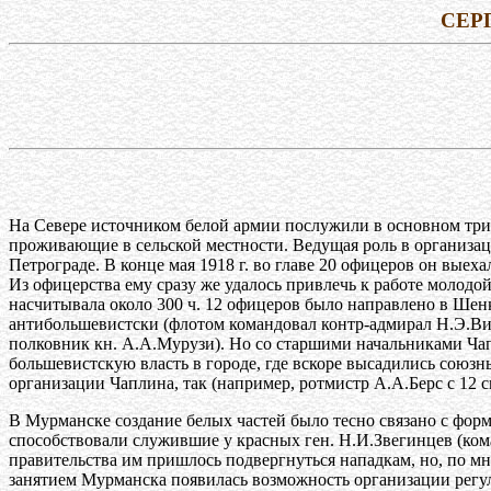
СЕР
На Севере источником белой армии послужили в основном три 
проживающие в сельской местности. Ведущая роль в организац
Петрограде. В конце мая 1918 г. во главе 20 офицеров он выех
Из офицерства ему сразу же удалось привлечь к работе молодой
насчитывала около 300 ч. 12 офицеров было направлено в Шен
антибольшевистски (флотом командовал контр-адмирал Н.Э.Ви
полковник кн. А.А.Мурузи). Но со старшими начальниками Чапл
большевистскую власть в городе, где вскоре высадились союзн
организации Чаплина, так (например, ротмистр А.А.Берс с 12 
В Мурманске создание белых частей было тесно связано с фо
способствовали служившие у красных ген. Н.И.Звегинцев (ком
правительства им пришлось подвергнуться нападкам, но, по мне
занятием Мурманска появилась возможность организации регул